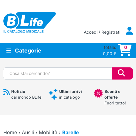
Vai al contenuto principale
Accedi / Registrati
totale:
0
Categorie
0,00
€
Cerca:
Notizie
Ultimi arrivi
Sconti e
dal mondo BLife
in catalogo
offerte
Fuori tutto!
Home
›
Ausili
›
Mobilità
›
Barelle