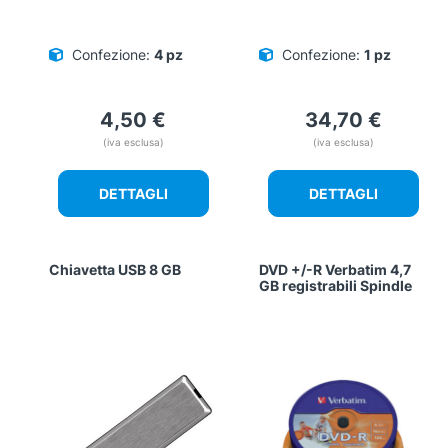
Confezione:
4 pz
Confezione:
1 pz
4,50
€
34,70
€
(iva esclusa)
(iva esclusa)
DETTAGLI
DETTAGLI
Chiavetta USB 8 GB
DVD +/-R Verbatim 4,7
GB registrabili Spindle