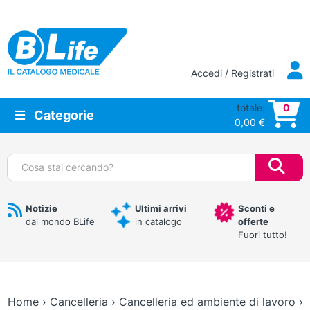
Vai al contenuto principale
Accedi / Registrati
totale:
0
Categorie
0,00
€
Cerca:
Notizie
Ultimi arrivi
Sconti e
dal mondo BLife
in catalogo
offerte
Fuori tutto!
Home
›
Cancelleria
›
Cancelleria ed ambiente di lavoro
›