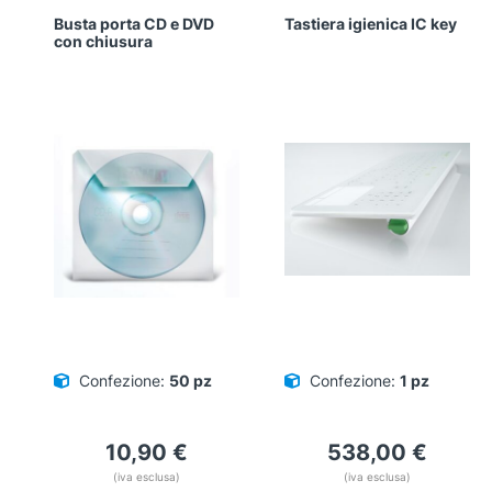
Busta porta CD e DVD
Tastiera igienica IC key
con chiusura
Confezione:
50 pz
Confezione:
1 pz
10,90
€
538,00
€
(iva esclusa)
(iva esclusa)