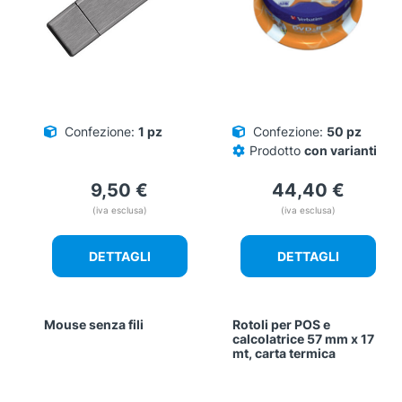
Confezione:
1 pz
Confezione:
50 pz
Prodotto
con varianti
9,50
€
44,40
€
(iva esclusa)
(iva esclusa)
DETTAGLI
DETTAGLI
Mouse senza fili
Rotoli per POS e
calcolatrice 57 mm x 17
mt, carta termica