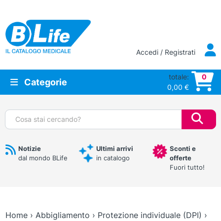
Vai al contenuto principale
Accedi / Registrati
totale:
0
Categorie
0,00
€
Cerca:
Notizie
Ultimi arrivi
Sconti e
dal mondo BLife
in catalogo
offerte
Fuori tutto!
Home
›
Abbigliamento
›
Protezione individuale (DPI)
›