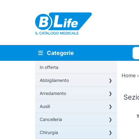
Vai al contenuto principale
Cer
Categorie
In offerta
Home
Abbigliamento
Arredamento
Sez
Ausili
T
Cancelleria
Chirurgia