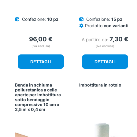
Confezione:
10 pz
Confezione:
15 pz
Prodotto
con varianti
96,00
€
7,30
€
A partire da:
(iva esclusa)
(iva esclusa)
DETTAGLI
DETTAGLI
Benda in schiuma
Imbottitura in rotolo
poliuretanica a celle
aperte per imbottitura
sotto bendaggio
compressivo 10 cm x
2,5 m x 0,4 cm