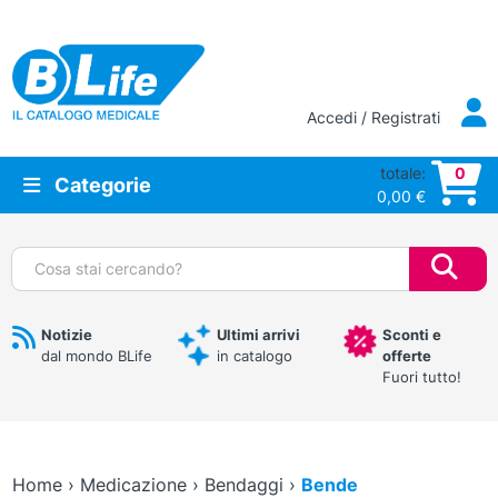
Vai al contenuto principale
Accedi / Registrati
totale:
0
Categorie
0,00
€
Cerca:
Notizie
Ultimi arrivi
Sconti e
dal mondo BLife
in catalogo
offerte
Fuori tutto!
Home
›
Medicazione
›
Bendaggi
›
Bende