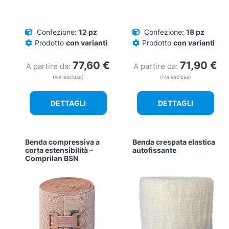
Confezione:
12 pz
Confezione:
18 pz
Prodotto
con varianti
Prodotto
con varianti
77,60
€
71,90
€
A partire da:
A partire da:
(iva esclusa)
(iva esclusa)
DETTAGLI
DETTAGLI
​Benda compressiva a
Benda crespata elastica
corta estensibilità​ –
autofissante
Comprilan BSN