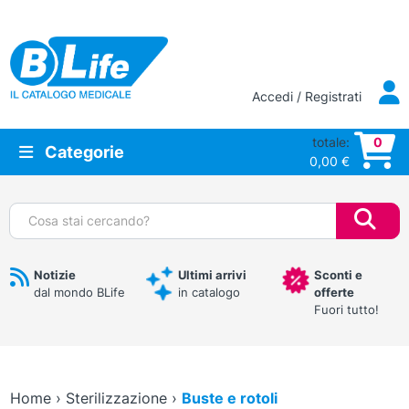
Vai al contenuto principale
Accedi / Registrati
totale:
0
Categorie
0,00
€
Cerca:
Notizie
Ultimi arrivi
Sconti e
dal mondo BLife
in catalogo
offerte
Fuori tutto!
Home
›
Sterilizzazione
›
Buste e rotoli