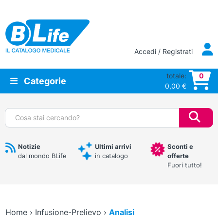
Vai al contenuto principale
Accedi / Registrati
totale:
0
Categorie
0,00
€
Cerca:
Notizie
Ultimi arrivi
Sconti e
dal mondo BLife
in catalogo
offerte
Fuori tutto!
Home
›
Infusione-Prelievo
›
Analisi