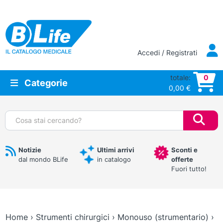
Vai al contenuto principale
Accedi / Registrati
totale:
0
Categorie
0,00
€
Cerca:
Notizie
Ultimi arrivi
Sconti e
dal mondo BLife
in catalogo
offerte
Fuori tutto!
Home
›
Strumenti chirurgici
›
Monouso (strumentario)
›