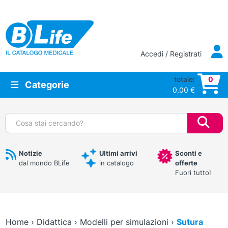
Vai al contenuto principale
Accedi / Registrati
totale:
0
Categorie
0,00
€
Cerca:
Notizie
Ultimi arrivi
Sconti e
dal mondo BLife
in catalogo
offerte
Fuori tutto!
Home
›
Didattica
›
Modelli per simulazioni
›
Sutura