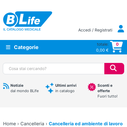
Vai al contenuto principale
Accedi / Registrati
totale:
0
Categorie
0,00
€
Cerca:
Notizie
Ultimi arrivi
Sconti e
dal mondo BLife
in catalogo
offerte
Fuori tutto!
Home
›
Cancelleria
›
Cancelleria ed ambiente di lavoro