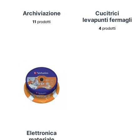
Archiviazione
Cucitrici
levapunti fermagli
11
prodotti
4
prodotti
Elettronica
materiale