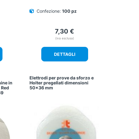
Confezione:
100 pz
7,30
€
(iva esclusa)
DETTAGLI
Elettrodi per prove da sforzo e
ine in
Holter pregellati dimensioni
 Red
50×36 mm
39