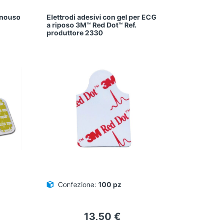
onouso
Elettrodi adesivi con gel per ECG
a riposo 3M™ Red Dot™ Ref.
produttore 2330
Confezione:
100 pz
13,50
€