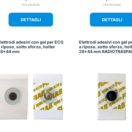
(iva esclusa)
(iva esclusa)
DETTAGLI
DETTAGLI
lettrodi adesivi con gel per ECG
Elettrodi adesivi con gel 
 riposo, sotto sforzo, holter
a riposo, sotto sforzo, hol
28×44 mm
28×44 mm RADIOTRASPA