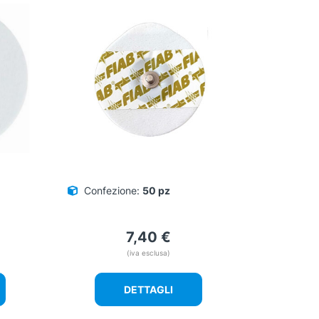
Confezione:
50 pz
7,40
€
(iva esclusa)
DETTAGLI