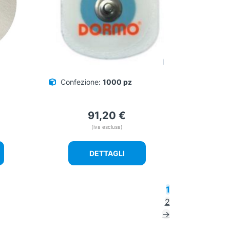
Confezione:
1000 pz
91,20
€
(iva esclusa)
DETTAGLI
1
2
→