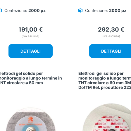
Confezione:
2000 pz
Confezione:
2000 pz
191,00
€
292,30
€
(iva esclusa)
(iva esclusa)
DETTAGLI
DETTAGLI
lettrodi gel solido per
Elettrodi gel solido per
onitoraggio a lungo termine in
monitoraggio a lungo term
NT circolare ø 50 mm
TNT circolare ø 60 mm 3M
DotTM Ref. produttore 22