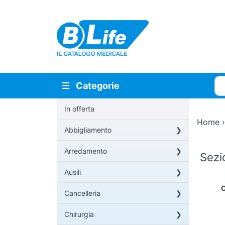
Vai al contenuto principale
Cer
Categorie
In offerta
Home
Abbigliamento
Arredamento
Sez
Ausili
C
Cancelleria
Chirurgia