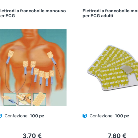
lettrodi a francobollo monouso
Elettrodi a francobollo m
per ECG
per ECG adulti
Confezione:
100 pz
Confezione:
100 pz
3,70
€
7,60
€