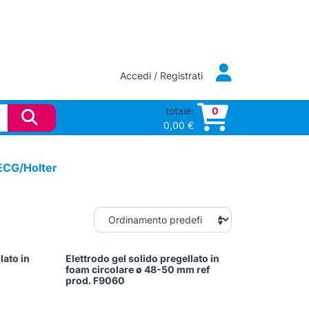
Accedi / Registrati
totale:
0
0,00
€
 ECG/Holter
lato in
Elettrodo gel solido pregellato in
foam circolare ø 48-50 mm ref
prod. F9060