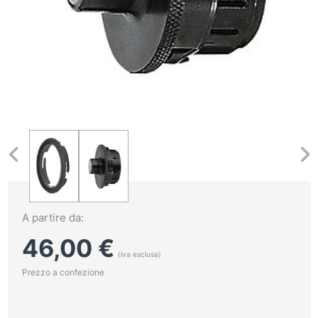
A partire da:
46,00
€
(iva esclusa)
Prezzo a confezione