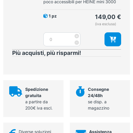
poco accessibili per HEINE mini 3000
millimetrata
per
1 pz
149,00
€
HEINE
(iva esclusa)
mini
3000
Piastrina
+
quantità
di
-
contatto
Più acquisti, più risparmi!
8
mm,
per
aree
poco
accessibili
Spedizione
Consegne
per
gratuita
24/48h
HEINE
a partire da
se disp. a
mini
200€ iva escl.
magazzino
3000
quantità
Diverse soluzioni
Assistenza