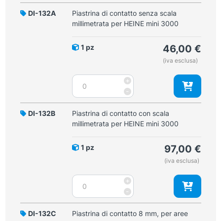
DI-132A
Piastrina di contatto senza scala
millimetrata per HEINE mini 3000
1 pz
46,00
€
(iva esclusa)
Piastrina
+
di
-
contatto
senza
DI-132B
Piastrina di contatto con scala
scala
millimetrata per HEINE mini 3000
millimetrata
per
1 pz
97,00
€
HEINE
(iva esclusa)
mini
3000
Piastrina
+
quantità
di
-
contatto
con
DI-132C
Piastrina di contatto 8 mm, per aree
scala