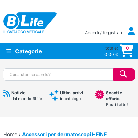
Vai al contenuto principale
Accedi / Registrati
totale:
0
Categorie
0,00
€
Cerca:
Notizie
Ultimi arrivi
Sconti e
dal mondo BLife
in catalogo
offerte
Fuori tutto!
Home
›
Accessori per dermatoscopi HEINE