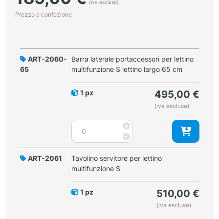
(iva esclusa)
Prezzo a confezione
ART-2060-
Barra laterale portaccessori per lettino
65
multifunzione S lettino largo 65 cm
1 pz
495,00
€
(iva esclusa)
Barra
+
laterale
-
portaccessori
per
ART-2061
Tavolino servitore per lettino
lettino
multifunzione S
multifunzione
S
1 pz
510,00
€
lettino
(iva esclusa)
largo
65