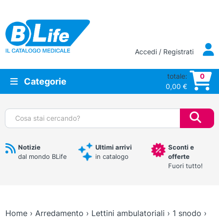
Vai al contenuto principale
Accedi / Registrati
totale:
0
Categorie
0,00
€
Cerca:
Notizie
Ultimi arrivi
Sconti e
dal mondo BLife
in catalogo
offerte
Fuori tutto!
Home
›
Arredamento
›
Lettini ambulatoriali
›
1 snodo
›