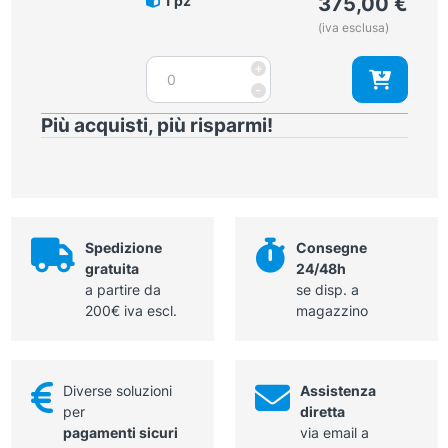
1 pz
375,00
€
lettino
(iva esclusa)
largo
75
Fessura
+
cm
per
-
quantità
ecografie
Più acquisti, più risparmi!
per
lettino
multifunzione
S
quantità
Spedizione
Consegne
gratuita
24/48h
a partire da
se disp. a
200€ iva escl.
magazzino
Diverse soluzioni
Assistenza
per
diretta
pagamenti sicuri
via email a