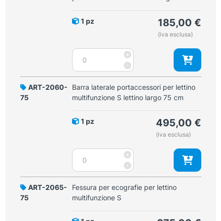
inferiore
per
1 pz
185,00
€
lettino
(iva esclusa)
multifunzione
S
Protezione
+
largo
lettino
-
65
in
cm
PVC
ART-2060-
Barra laterale portaccessori per lettino
quantità
parte
75
multifunzione S lettino largo 75 cm
inferiore
per
1 pz
495,00
€
lettino
(iva esclusa)
multifunzione
S
Barra
+
largo
laterale
-
75
portaccessori
cm
per
ART-2065-
Fessura per ecografie per lettino
quantità
lettino
75
multifunzione S
multifunzione
S