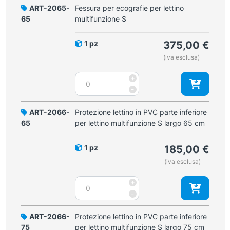
multifunzione
ART-2065-
Fessura per ecografie per lettino
S
65
multifunzione S
quantità
1 pz
375,00
€
(iva esclusa)
Fessura
+
per
-
ecografie
per
ART-2066-
Protezione lettino in PVC parte inferiore
lettino
65
per lettino multifunzione S largo 65 cm
multifunzione
S
1 pz
185,00
€
quantità
(iva esclusa)
Protezione
+
lettino
-
in
PVC
ART-2066-
Protezione lettino in PVC parte inferiore
parte
75
per lettino multifunzione S largo 75 cm