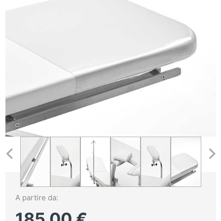
A partire da:
185,00
€