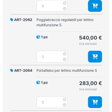
Tavolino
+
cm
servitore
-
quantità
per
lettino
ART-2062
Poggiabraccio regolabili per lettino
multifunzione
multifunzione S
S
quantità
1 pz
540,00
€
(iva esclusa)
Poggiabraccio
+
regolabili
-
per
lettino
ART-2064
Portaflebo per lettino multifunzione S
multifunzione
S
1 pz
283,00
€
quantità
(iva esclusa)
Portaflebo
+
per
-
lettino