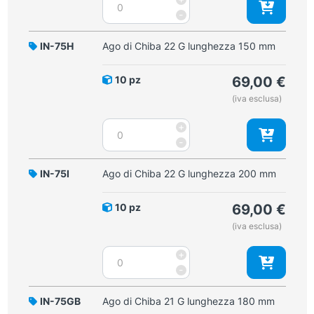
di
-
Chiba
20
IN-75H
Ago di Chiba 22 G lunghezza 150 mm
G
lunghezza
10 pz
69,00
€
200
(iva esclusa)
mm
quantità
Ago
+
di
-
Chiba
22
IN-75I
Ago di Chiba 22 G lunghezza 200 mm
G
lunghezza
10 pz
69,00
€
150
(iva esclusa)
mm
quantità
Ago
+
di
-
Chiba
22
IN-75GB
Ago di Chiba 21 G lunghezza 180 mm
G