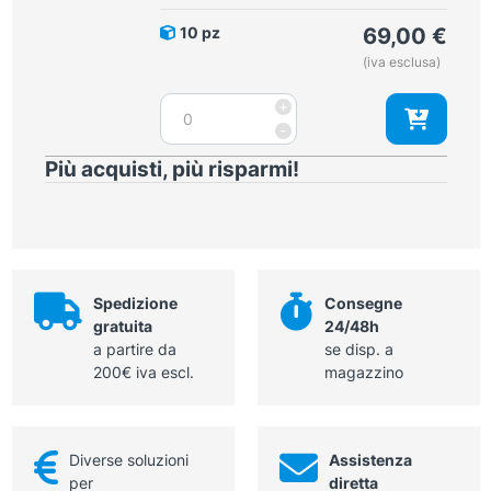
lunghezza
10 pz
69,00
€
200
(iva esclusa)
mm
quantità
Ago
+
di
-
Chiba
Più acquisti, più risparmi!
21
G
lunghezza
180
mm
quantità
Spedizione
Consegne
gratuita
24/48h
a partire da
se disp. a
200€ iva escl.
magazzino
Diverse soluzioni
Assistenza
per
diretta