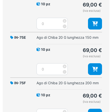
10 pz
69,00
€
(iva esclusa)
Ago
+
di
-
Chiba
18
IN-75E
Ago di Chiba 20 G lunghezza 150 mm
G
lunghezza
10 pz
69,00
€
150
(iva esclusa)
mm
quantità
Ago
+
di
-
Chiba
20
IN-75F
Ago di Chiba 20 G lunghezza 200 mm
G
lunghezza
10 pz
69,00
€
150
(iva esclusa)
mm
quantità
Ago
+