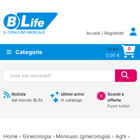
Vai al contenuto principale
Accedi / Registrati
totale:
0
Categorie
0,00
€
Cerca:
Notizie
Ultimi arrivi
Sconti e
dal mondo BLife
in catalogo
offerte
Fuori tutto!
Home
›
Ginecologia
›
Monouso (ginecologia)
›
Aghi
›