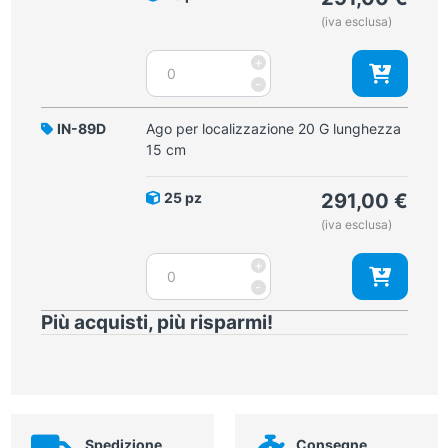
cm
(iva esclusa)
quantità
Ago
+
per
-
localizzazione
20
IN-89D
Ago per localizzazione 20 G lunghezza
G
15 cm
lunghezza
12
25 pz
291,00
€
cm
(iva esclusa)
quantità
Ago
+
per
-
localizzazione
Più acquisti, più risparmi!
20
G
lunghezza
15
cm
quantità
Spedizione
Consegne