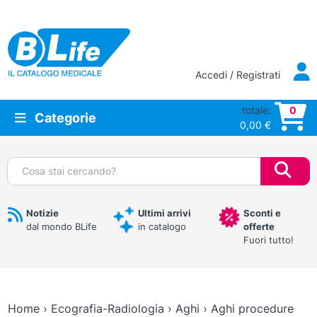
Vai al contenuto principale
Accedi / Registrati
totale:
0
Categorie
0,00
€
Cerca:
Notizie
Ultimi arrivi
Sconti e
dal mondo BLife
in catalogo
offerte
Fuori tutto!
Home
›
Ecografia-Radiologia
›
Aghi
›
Aghi procedure