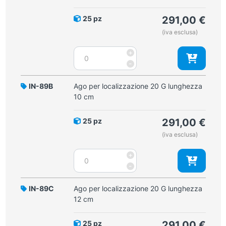
25 pz
291,00
€
(iva esclusa)
Ago
+
per
-
localizzazione
20
IN-89B
Ago per localizzazione 20 G lunghezza
G
10 cm
lunghezza
7
25 pz
291,00
€
cm
(iva esclusa)
quantità
Ago
+
per
-
localizzazione
20
IN-89C
Ago per localizzazione 20 G lunghezza
G
12 cm
lunghezza
10
25 pz
291,00
€