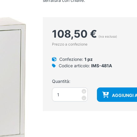
serratura con chiave.
108,50
€
(iva esclusa)
Prezzo a confezione
Confezione:
1 pz
Codice articolo:
IMS-481A
Quantità:
Armadietto
+
AGGIUNGI 
pronto
-
soccorso
per
attività
con
3
o