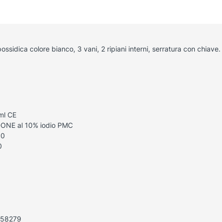
ssidica colore bianco, 3 vani, 2 ripiani interni, serratura con chiave.
 ml CE
DONE al 10% iodio PMC
10
0
N 58279