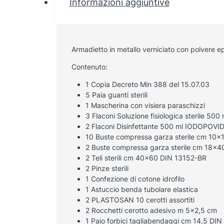
Informazioni aggiuntive
Armadietto in metallo verniciato con polvere epo
Contenuto:
1 Copia Decreto Min 388 del 15.07.03
5 Paia guanti sterili
1 Mascherina con visiera paraschizzi
3 Flaconi Soluzione fisiologica sterile 500
2 Flaconi Disinfettante 500 ml IODOPOVI
10 Buste compressa garza sterile cm 10×
2 Buste compressa garza sterile cm 18×4
2 Teli sterili cm 40×60 DIN 13152-BR
2 Pinze sterili
1 Confezione di cotone idrofilo
1 Astuccio benda tubolare elastica
2 PLASTOSAN 10 cerotti assortiti
2 Rocchetti cerotto adesivo m 5×2,5 cm
1 Paio forbici tagliabendaggi cm 14,5 DI