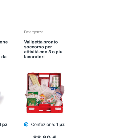
Emergenza
ione
Valigetta pronto
soccorso per
attività con 3 o più
à da
lavoratori
1 pz
Confezione:
1 pz