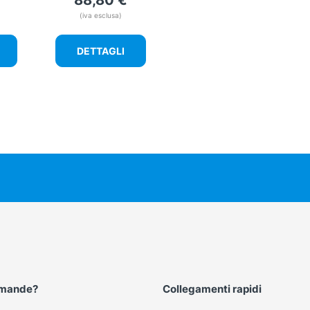
88,80
€
(iva esclusa)
DETTAGLI
omande?
Collegamenti rapidi