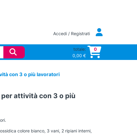
Accedi / Registrati
totale:
0
0,00
€
ità con 3 o più lavoratori
er attività con 3 o più
ri.
sidica colore bianco, 3 vani, 2 ripiani interni,