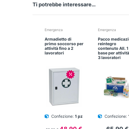
Ti potrebbe interessare…
Emergenza
Emergenza
Armadietto di
Pacco medicaz
primo soccorso per
reintegro
attività fino a 2
contenuto All. 1
lavoratori
base per attivit
3 lavoratori
In offerta!
Confezione:
1 pz
Confezione:
Il
Il