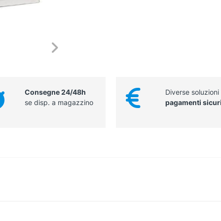
più
lavoratori
quantità
Consegne 24/48h
Diverse soluzioni
se disp. a magazzino
pagamenti sicur