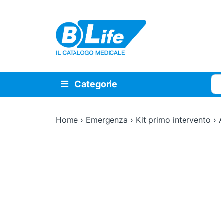
Vai al contenuto principale
Cer
Categorie
Home
›
Emergenza
›
Kit primo intervento
›