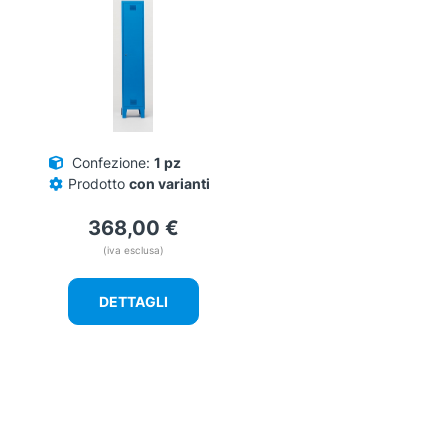
Le
opzioni
possono
essere
scelte
nella
pagina
del
Confezione:
1 pz
prodotto
Prodotto
con varianti
368,00
€
(iva esclusa)
DETTAGLI