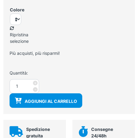
Colore
Ripristina
selezione
Più acquisti, più risparmi!
Quantità:
Armadietto
+
spogliatoio
-
4
AGGIUNGI AL CARRELLO
ante
(2x2),
68,5x39x178
h
cm
Spedizione
Consegne
quantità
gratuita
24/48h