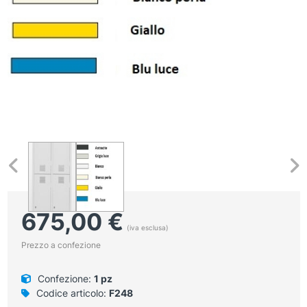
675,00
€
(iva esclusa)
Prezzo a confezione
Confezione:
1 pz
Codice articolo:
F248