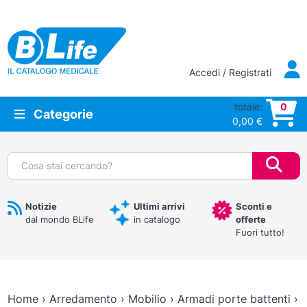
Vai al contenuto principale
Accedi / Registrati
totale:
0
Categorie
0,00
€
Cerca:
Notizie
Ultimi arrivi
Sconti e
dal mondo BLife
in catalogo
offerte
Fuori tutto!
Home
›
Arredamento
›
Mobilio
›
Armadi porte battenti
›