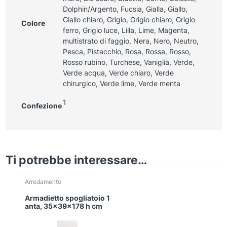
Dolphin/Argento, Fucsia, Gialla, Giallo,
Giallo chiaro, Grigio, Grigio chiaro, Grigio
Colore
ferro, Grigio luce, Lilla, Lime, Magenta,
multistrato di faggio, Nera, Nero, Neutro,
Pesca, Pistacchio, Rosa, Rossa, Rosso,
Rosso rubino, Turchese, Vaniglia, Verde,
Verde acqua, Verde chiaro, Verde
chirurgico, Verde lime, Verde menta
1
Confezione
Ti potrebbe interessare…
Questo
Arredamento
prodotto
Armadietto spogliatoio 1
ha
anta, 35x39x178 h cm
più
varianti.