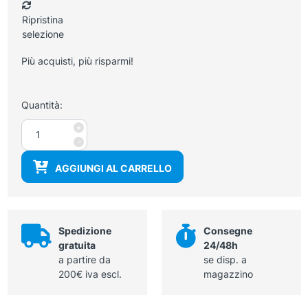
Ripristina
selezione
Più acquisti, più risparmi!
Quantità:
Armadio
+
in
-
metallo
AGGIUNGI AL CARRELLO
ad
ante
a
battente
100x60x203
Spedizione
Consegne
cm
gratuita
24/48h
quantità
a partire da
se disp. a
200€ iva escl.
magazzino