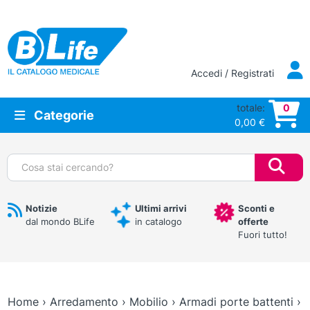
Vai al contenuto principale
Accedi / Registrati
totale:
0
Categorie
0,00
€
Cerca:
Notizie
Ultimi arrivi
Sconti e
dal mondo BLife
in catalogo
offerte
Fuori tutto!
Home
›
Arredamento
›
Mobilio
›
Armadi porte battenti
›