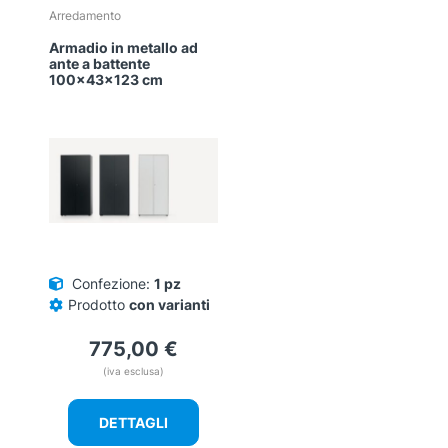
Questo
Arredamento
prodotto
Armadio in metallo ad
ha
ante a battente
più
100x43x123 cm
varianti.
Le
opzioni
possono
essere
scelte
nella
pagina
del
Confezione:
1 pz
prodotto
Prodotto
con varianti
775,00
€
(iva esclusa)
DETTAGLI