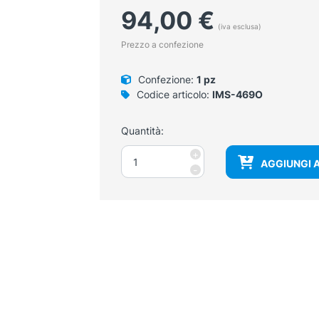
94,00
€
(iva esclusa)
Prezzo a confezione
Confezione:
1 pz
Codice articolo:
IMS-469O
Quantità:
Armadio
+
AGGIUNGI 
per
-
defibrillatore
quantità