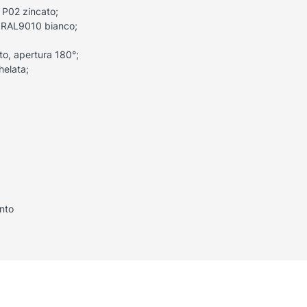
o P02 zincato;
re RAL9010 bianco;
to, apertura 180°;
helata;
nto