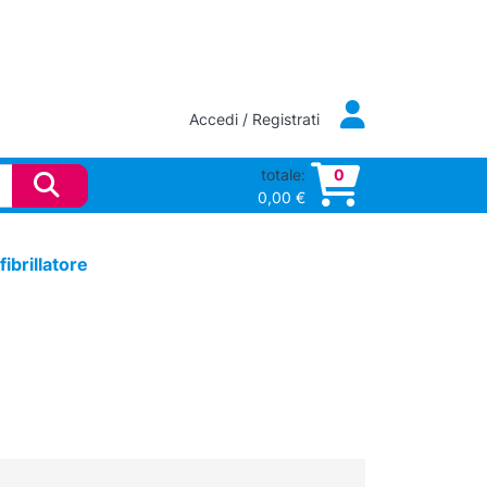
Accedi / Registrati
totale:
0
0,00
€
ibrillatore