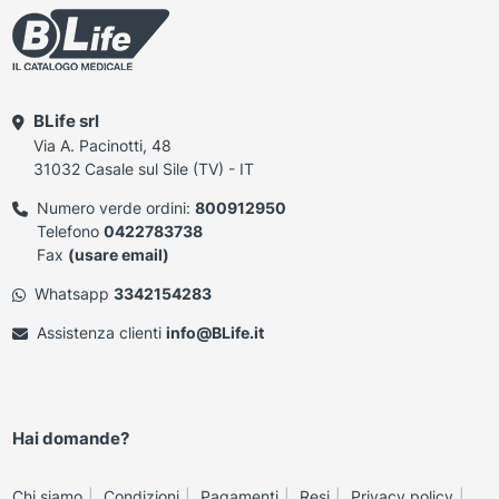
BLife srl
Via A. Pacinotti, 48
31032 Casale sul Sile (TV) - IT
Numero verde ordini:
800912950
Telefono
0422783738
Fax
(usare email)
Whatsapp
3342154283
Assistenza clienti
info@BLife.it
Hai domande?
Chi siamo
Condizioni
Pagamenti
Resi
Privacy policy