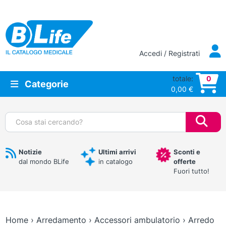
Vai al contenuto principale
Accedi / Registrati
totale:
0
Categorie
0,00
€
Cerca:
Notizie
Ultimi arrivi
Sconti e
dal mondo BLife
in catalogo
offerte
Fuori tutto!
Home
›
Arredamento
›
Accessori ambulatorio
›
Arredo