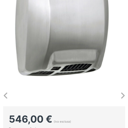
546,00
€
(iva esclusa)