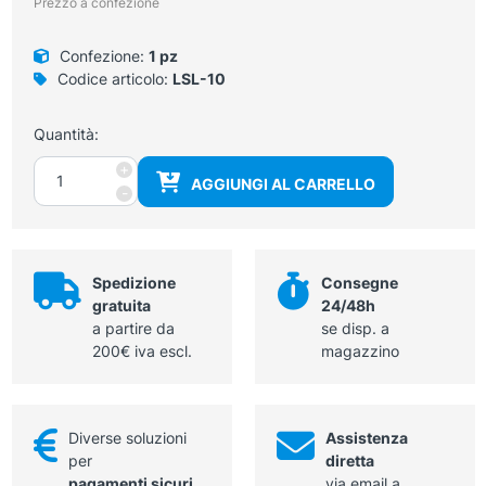
Prezzo a confezione
Confezione:
1 pz
Codice articolo:
LSL-10
Quantità:
Asciugamano
+
AGGIUNGI AL CARRELLO
elettronico
-
(a
fotocellula)
ad
elevata
Spedizione
Consegne
potenza,
gratuita
24/48h
in
a partire da
se disp. a
acciaio
200€ iva escl.
magazzino
inox
quantità
Diverse soluzioni
Assistenza
per
diretta
pagamenti sicuri
via email a