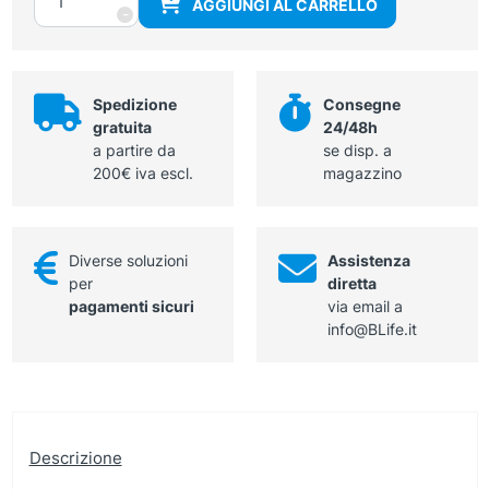
AGGIUNGI AL CARRELLO
di
-
fumi
Surtron
Evac
quantità
Spedizione
Consegne
gratuita
24/48h
a partire da
se disp. a
200€ iva escl.
magazzino
Diverse soluzioni
Assistenza
per
diretta
pagamenti sicuri
via email a
info@BLife.it
Descrizione