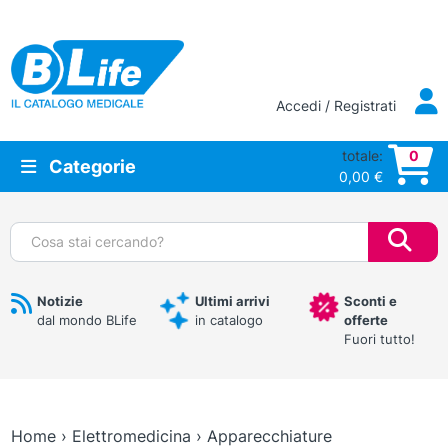
Vai al contenuto principale
Accedi / Registrati
totale:
0
Categorie
0,00
€
Cerca:
Notizie
Ultimi arrivi
Sconti e
dal mondo BLife
in catalogo
offerte
Fuori tutto!
Home
›
Elettromedicina
›
Apparecchiature