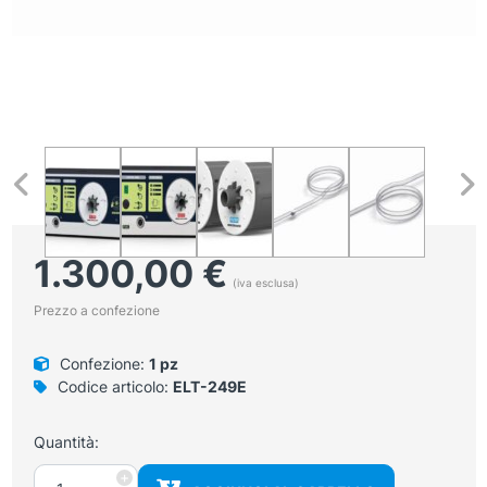
1.300,00
€
(iva esclusa)
Prezzo a confezione
Confezione:
1 pz
Codice articolo:
ELT-249E
Quantità:
Aspiratore
+