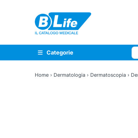
Vai al contenuto principale
Cer
Categorie
Home
›
Dermatologia
›
Dermatoscopia
›
De