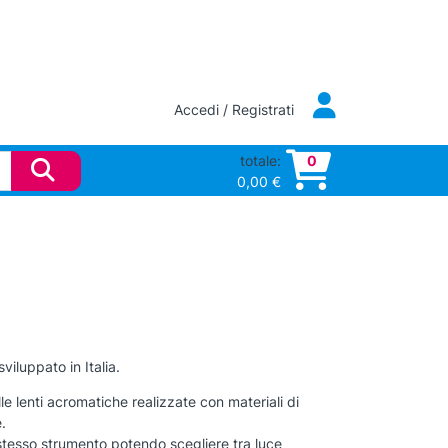
Accedi / Registrati
totale:
0
0,00
€
iluppato in Italia.
lle lenti acromatiche realizzate con materiali di
.
o stesso strumento potendo scegliere tra luce