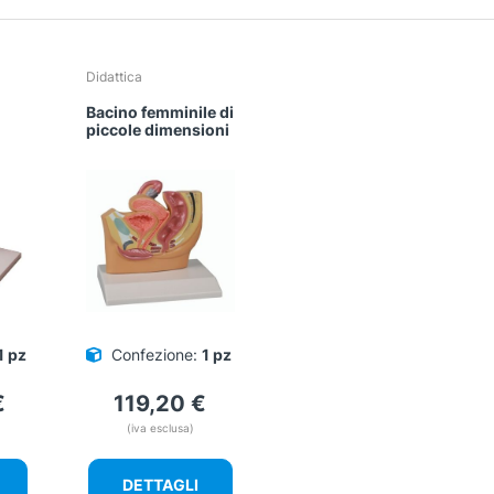
Didattica
Bacino femminile di
piccole dimensioni
1 pz
Confezione:
1 pz
€
119,20
€
(iva esclusa)
DETTAGLI