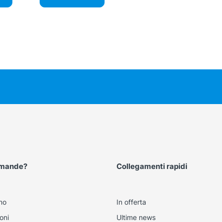
omande?
Collegamenti rapidi
mo
In offerta
oni
Ultime news