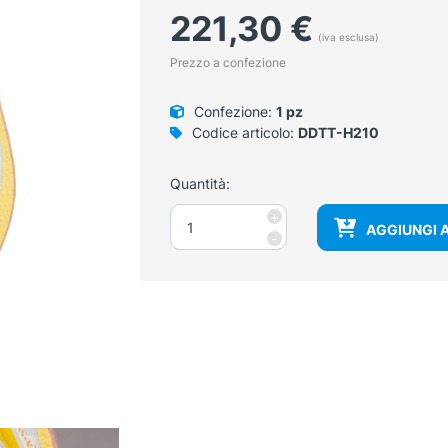
221,30
€
(iva esclusa)
Prezzo a confezione
Confezione:
1 pz
Codice articolo:
DDTT-H210
Quantità:
Bacino
+
AGGIUNGI 
femminile,
-
grandezza
naturale
quantità