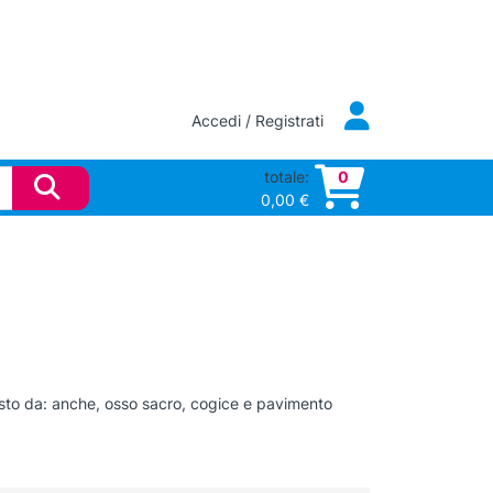
Accedi / Registrati
totale:
0
0,00
€
to da: anche, osso sacro, cogice e pavimento