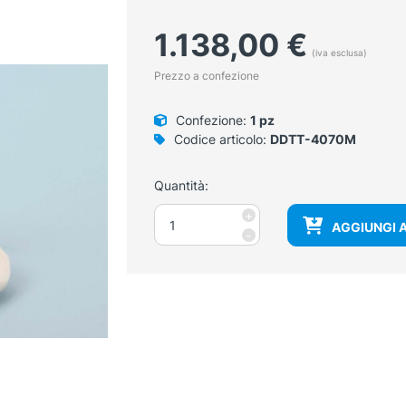
1.138,00
€
(iva esclusa)
Prezzo a confezione
Confezione:
1 pz
Codice articolo:
DDTT-4070M
Quantità:
Bacino
+
AGGIUNGI 
maschile
-
quantità