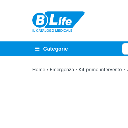
Vai al contenuto principale
Cer
Categorie
Home
›
Emergenza
›
Kit primo intervento
›