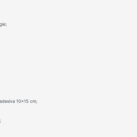
ie;
 adesiva 10×15 cm;
;