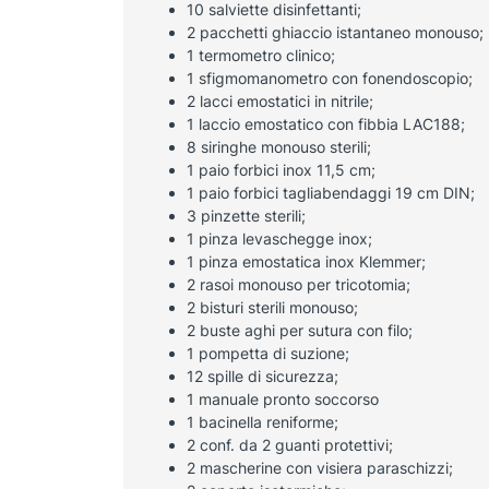
10 salviette disinfettanti;
2 pacchetti ghiaccio istantaneo monouso;
1 termometro clinico;
1 sfigmomanometro con fonendoscopio;
2 lacci emostatici in nitrile;
1 laccio emostatico con fibbia LAC188;
8 siringhe monouso sterili;
1 paio forbici inox 11,5 cm;
1 paio forbici tagliabendaggi 19 cm DIN;
3 pinzette sterili;
1 pinza levaschegge inox;
1 pinza emostatica inox Klemmer;
2 rasoi monouso per tricotomia;
2 bisturi sterili monouso;
2 buste aghi per sutura con filo;
1 pompetta di suzione;
12 spille di sicurezza;
1 manuale pronto soccorso
1 bacinella reniforme;
2 conf. da 2 guanti protettivi;
2 mascherine con visiera paraschizzi;