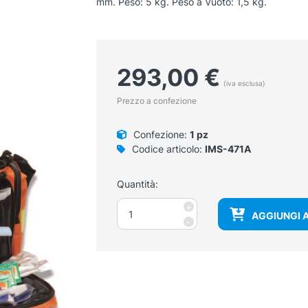
mm. Peso: 5 kg. Peso a Vuoto: 1,5 kg.
293,00
€
(iva esclusa)
Prezzo a confezione
Confezione:
1 pz
Codice articolo:
IMS-471A
Quantità:
Borsa
+
AGGIUNGI 
pronto
-
soccorso
Trauma
Bag
completa
quantità