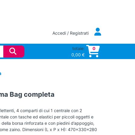
Accedi / Registrati
totale:
0
0,00
€
a
uma Bag completa
lettenti, 4 comparti di cui 1 centrale con 2
ontale con tasche ed elastici per piccoli oggetti e
e della borsa rinforzata e con piedini d’appoggio,
o come zaino. Dimensioni (L x P x H): 470x330x280