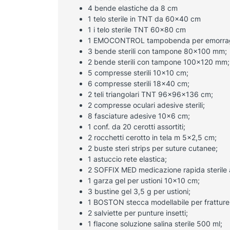
4 bende elastiche da 8 cm
1 telo sterile in TNT da 60×40 cm
1 i telo sterile TNT 60×80 cm
1 EMOCONTROL tampobenda per emorrag
3 bende sterili con tampone 80×100 mm;
2 bende sterili con tampone 100×120 mm;
5 compresse sterili 10×10 cm;
6 compresse sterili 18×40 cm;
2 teli triangolari TNT 96x96x136 cm;
2 compresse oculari adesive sterili;
8 fasciature adesive 10×6 cm;
1 conf. da 20 cerotti assortiti;
2 rocchetti cerotto in tela m 5×2,5 cm;
2 buste steri strips per suture cutanee;
1 astuccio rete elastica;
2 SOFFIX MED medicazione rapida sterile
1 garza gel per ustioni 10×10 cm;
3 bustine gel 3,5 g per ustioni;
1 BOSTON stecca modellabile per fratture
2 salviette per punture insetti;
1 flacone soluzione salina sterile 500 ml;