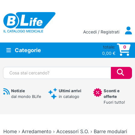
Vai al contenuto principale
Accedi / Registrati
totale:
0
Categorie
0,00
€
Cerca:
Notizie
Ultimi arrivi
Sconti e
dal mondo BLife
in catalogo
offerte
Fuori tutto!
Home
›
Arredamento
›
Accessori S.O.
›
Barre modulari