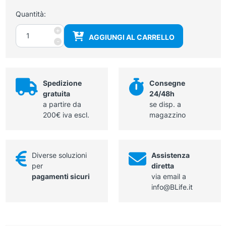
Quantità:
Braccio
+
AGGIUNGI AL CARRELLO
articolato
-
per
supporto
tubi
quantità
Spedizione
Consegne
gratuita
24/48h
a partire da
se disp. a
200€ iva escl.
magazzino
Diverse soluzioni
Assistenza
per
diretta
pagamenti sicuri
via email a
info@BLife.it