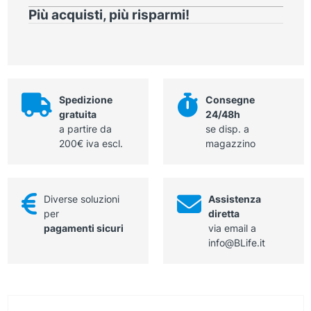
monouso
Più acquisti, più risparmi!
TNT
idroalcolrepellente
e
traspirante
sterile
taglia
Spedizione
Consegne
L
gratuita
24/48h
quantità
a partire da
se disp. a
200€ iva escl.
magazzino
Diverse soluzioni
Assistenza
per
diretta
pagamenti sicuri
via email a
info@BLife.it