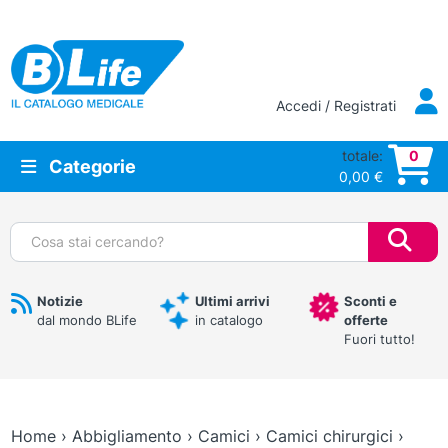
Vai al contenuto principale
Accedi / Registrati
totale:
0
Categorie
0,00
€
Cerca:
Notizie
Ultimi arrivi
Sconti e
dal mondo BLife
in catalogo
offerte
Fuori tutto!
Home
›
Abbigliamento
›
Camici
›
Camici chirurgici
›