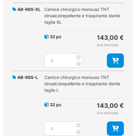
AB-66S-XL
Camice chirurgico monouso TNT
idroalcolrepellente e traspirante sterile
taglia XL
32 pz
143,00
€
(iva esclusa)
Camice
+
chirurgico
-
monouso
TNT
AB-66S-L
Camice chirurgico monouso TNT
idroalcolrepellente
idroalcolrepellente e traspirante sterile
e
taglia L
traspirante
sterile
32 pz
143,00
€
taglia
(iva esclusa)
XL
quantità
Camice
+
chirurgico
-