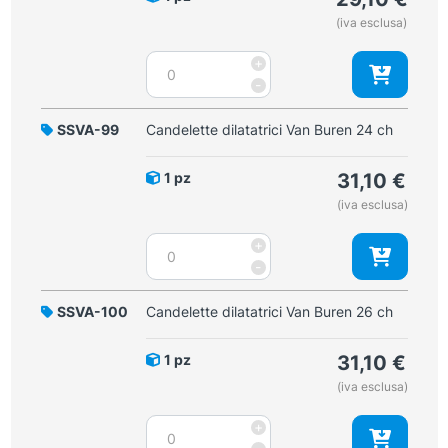
quantità
(iva esclusa)
Candelette
+
dilatatrici
-
Van
Buren
SSVA-99
Candelette dilatatrici Van Buren 24 ch
22
ch
1 pz
31,10
€
quantità
(iva esclusa)
Candelette
+
dilatatrici
-
Van
Buren
SSVA-100
Candelette dilatatrici Van Buren 26 ch
24
ch
1 pz
31,10
€
quantità
(iva esclusa)
Candelette
+
dilatatrici