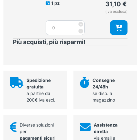
1 pz
31,10
€
quantità
(iva esclusa)
Candelette
+
dilatatrici
-
Van
Più acquisti, più risparmi!
Buren
32
ch
quantità
Spedizione
Consegne
gratuita
24/48h
a partire da
se disp. a
200€ iva escl.
magazzino
Diverse soluzioni
Assistenza
per
diretta
pagamenti sicuri
via email a