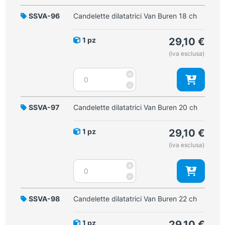
Van
Buren
SSVA-96
Candelette dilatatrici Van Buren 18 ch
16
ch
1 pz
29,10
€
quantità
(iva esclusa)
Candelette
+
dilatatrici
-
Van
Buren
SSVA-97
Candelette dilatatrici Van Buren 20 ch
18
ch
1 pz
29,10
€
quantità
(iva esclusa)
Candelette
+
dilatatrici
-
Van
Buren
SSVA-98
Candelette dilatatrici Van Buren 22 ch
20
ch
1 pz
29,10
€