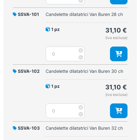
-
Van
Buren
SSVA-101
Candelette dilatatrici Van Buren 28 ch
26
ch
1 pz
31,10
€
quantità
(iva esclusa)
Candelette
+
dilatatrici
-
Van
Buren
SSVA-102
Candelette dilatatrici Van Buren 30 ch
28
ch
1 pz
31,10
€
quantità
(iva esclusa)
Candelette
+
dilatatrici
-
Van
Buren
SSVA-103
Candelette dilatatrici Van Buren 32 ch
30
ch