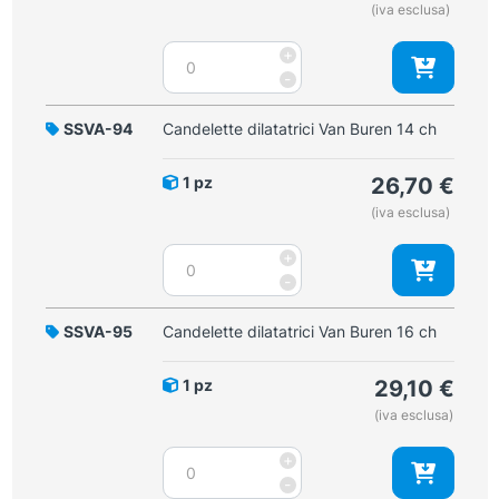
(iva esclusa)
Candelette
+
dilatatrici
-
Van
Buren
SSVA-94
Candelette dilatatrici Van Buren 14 ch
12
ch
1 pz
26,70
€
quantità
(iva esclusa)
Candelette
+
dilatatrici
-
Van
Buren
SSVA-95
Candelette dilatatrici Van Buren 16 ch
14
ch
1 pz
29,10
€
quantità
(iva esclusa)
Candelette
+
dilatatrici
-