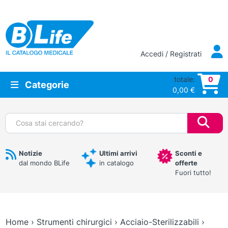
Vai al contenuto principale
Accedi / Registrati
totale:
0
Categorie
0,00
€
Cerca:
Notizie
Ultimi arrivi
Sconti e
dal mondo BLife
in catalogo
offerte
Fuori tutto!
Home
›
Strumenti chirurgici
›
Acciaio-Sterilizzabili
›