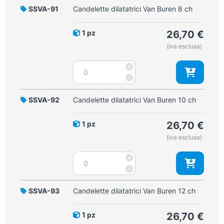
SSVA-91
Candelette dilatatrici Van Buren 8 ch
1 pz
26,70
€
(iva esclusa)
Candelette
+
dilatatrici
-
Van
Buren
SSVA-92
Candelette dilatatrici Van Buren 10 ch
8
ch
1 pz
26,70
€
quantità
(iva esclusa)
Candelette
+
dilatatrici
-
Van
Buren
SSVA-93
Candelette dilatatrici Van Buren 12 ch
10
ch
1 pz
26,70
€
quantità