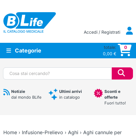
Vai al contenuto principale
Accedi / Registrati
totale:
0
Categorie
0,00
€
Cerca:
Notizie
Ultimi arrivi
Sconti e
dal mondo BLife
in catalogo
offerte
Fuori tutto!
Home
›
Infusione-Prelievo
›
Aghi
›
Aghi cannule per