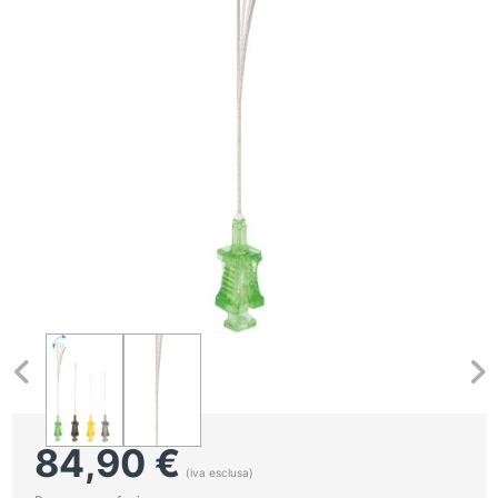
84,90
€
(iva esclusa)