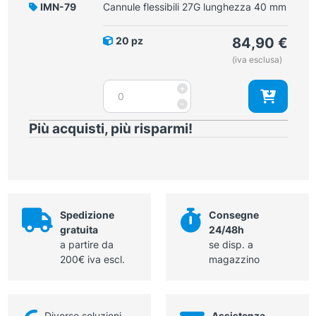
lunghezza
IMN-79
Cannule​ flessibili 27G lunghezza 40 mm
50
mm
20 pz
84,90
€
quantità
(iva esclusa)
Cannule​
+
flessibili
-
27G
Più acquisti, più risparmi!
lunghezza
40
mm
quantità
Spedizione
Consegne
gratuita
24/48h
a partire da
se disp. a
200€ iva escl.
magazzino
Diverse soluzioni
Assistenza