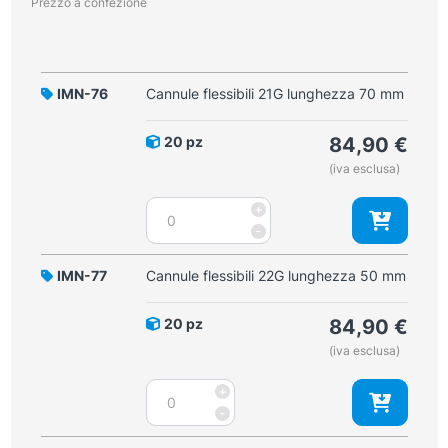
Prezzo a confezione
IMN-76
Cannule​ flessibili 21G lunghezza 70 mm
20 pz
84,90
€
(iva esclusa)
Cannule​
+
flessibili
-
21G
lunghezza
IMN-77
Cannule​ flessibili 22G lunghezza 50 mm
70
mm
20 pz
84,90
€
quantità
(iva esclusa)
Cannule​
+
flessibili
-
22G