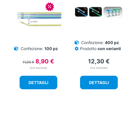
In offerta!
Confezione:
400 pz
Confezione:
100 pz
Prodotto
con varianti
Il
Il
8,90
€
12,30
€
11,00
€
prezzo
prezzo
(iva esclusa)
(iva esclusa)
originale
attuale
era:
è:
DETTAGLI
DETTAGLI
11,00 €.
8,90 €.