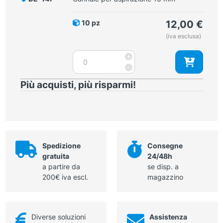
mm
quantità
10 pz
12,00
€
(iva esclusa)
Cannule
+
per
-
aspirazione
Più acquisti, più risparmi!
16
mm
quantità
Spedizione
Consegne
gratuita
24/48h
a partire da
se disp. a
200€ iva escl.
magazzino
Diverse soluzioni
Assistenza