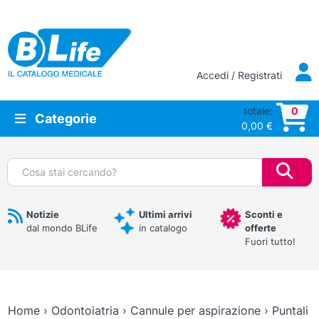
Vai al contenuto principale
Accedi / Registrati
totale:
0
Categorie
0,00
€
Cerca:
Notizie
Ultimi arrivi
Sconti e
dal mondo BLife
in catalogo
offerte
Fuori tutto!
Home
›
Odontoiatria
›
Cannule per aspirazione
›
Puntali