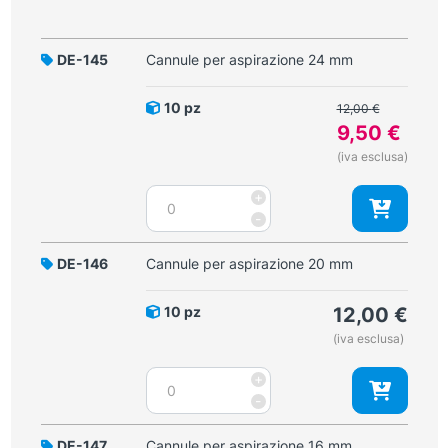
DE-145
Cannule per aspirazione 24 mm
Il
10 pz
12,00
€
prezzo
9,50
€
originale
Il
(iva esclusa)
era:
prezzo
12,00 €.
Cannule
+
attuale
per
-
è:
aspirazione
9,50 €.
24
DE-146
Cannule per aspirazione 20 mm
mm
quantità
10 pz
12,00
€
(iva esclusa)
Cannule
+
per
-
aspirazione
20
DE-147
Cannule per aspirazione 16 mm