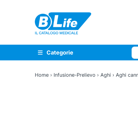
Vai al contenuto principale
Cer
Categorie
Home
›
Infusione-Prelievo
›
Aghi
›
Aghi cannu
Zoom