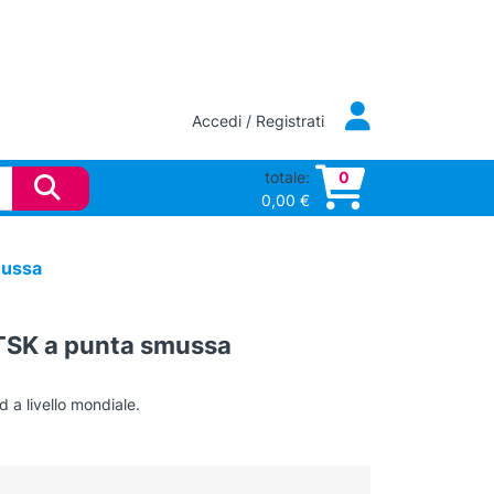
Accedi / Registrati
totale:
0
0,00
€
mussa
e TSK a punta smussa
d a livello mondiale.