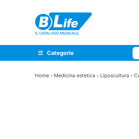
Vai al contenuto principale
Cer
Categorie
Home
›
Medicina estetica
›
Liposcultura
›
Ca