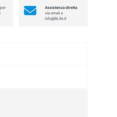
mm
cannula
lunghezza
 per
Assistenza diretta
Ø
150
i
via email a
3,00
mm
info@BLife.it
mm
sterile
lunghezza
quantità
230
mm
sterile
quantità