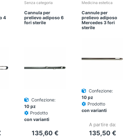
Senza categoria
Medicina estetica
Cannula per
Cannule per
o 4
prelievo adiposo 6
prelievo adiposo
fori sterile
Mercedes 3 fori
sterile
Confezione:
10 pz
Confezione:
Prodotto
10 pz
con varianti
Prodotto
con varianti
A partire da:
€
135,60
€
135,50
€