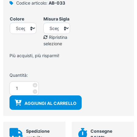
Codice articolo:
AB-033
Colore
Misura Sigla
Ripristina
selezione
Più acquisti, più risparmi!
Quantità:
Casacca
+
donna
-
manica
AGGIUNGI AL CARRELLO
corta
bianca
con
profili
in
Spedizione
Consegne
colore