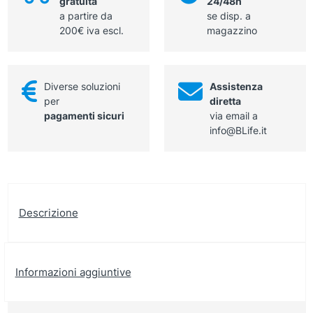
gratuita
24/48h
contrastante
a partire da
se disp. a
modello
200€ iva escl.
magazzino
Matrix
quantità
Diverse soluzioni
Assistenza
per
diretta
pagamenti sicuri
via email a
info@BLife.it
Descrizione
Informazioni aggiuntive