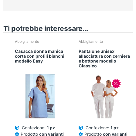
Ti potrebbe interessare…
Questo
Questo
Abbigliamento
Abbigliamento
prodotto
prodotto
Casacca donna manica
Pantalone unisex
ha
ha
corta con profili bianchi
allacciatura con cerniera
più
più
modello Easy
e bottone modello
Classico
varianti.
varianti.
Le
Le
opzioni
opzioni
In offerta
possono
possono
essere
essere
scelte
scelte
nella
nella
pagina
pagina
del
del
prodotto
prodotto
Confezione:
1 pz
Confezione:
1 pz
Prodotto
con varianti
Prodotto
con varianti