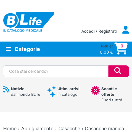
Vai al contenuto principale
Accedi / Registrati
totale:
0
Categorie
0,00
€
Cerca:
Notizie
Ultimi arrivi
Sconti e
dal mondo BLife
in catalogo
offerte
Fuori tutto!
Home
›
Abbigliamento
›
Casacche
›
Casacche manica