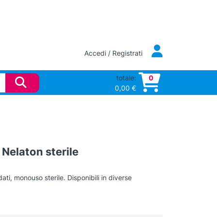
Accedi / Registrati
totale:
0
0,00
€
 Nelaton sterile
ti, monouso sterile. Disponibili in diverse