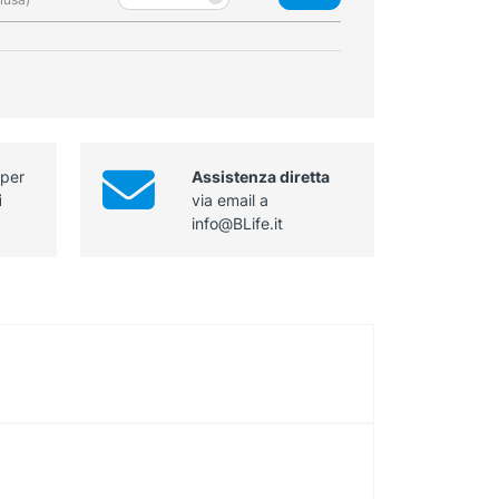
14
femminile
sterile
Nelaton
quantità
ch
16
sterile
quantità
 per
Assistenza diretta
i
via email a
info@BLife.it