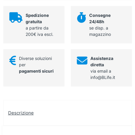
bipolari
per
Spedizione
Consegne
elettrobisturi
gratuita
24/48h
Erbe
a partire da
se disp. a
quantità
200€ iva escl.
magazzino
Diverse soluzioni
Assistenza
per
diretta
pagamenti sicuri
via email a
info@BLife.it
Descrizione