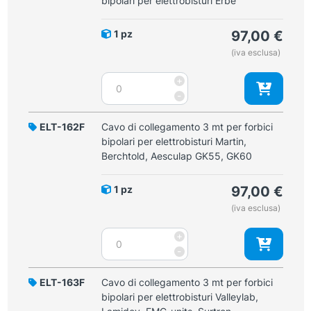
bipolari per elettrobisturi Erbe
1 pz
97,00
€
(iva esclusa)
Cavo
+
di
-
collegamento
3
ELT-162F
Cavo di collegamento 3 mt per forbici
mt
bipolari per elettrobisturi Martin,
per
Berchtold, Aesculap GK55, GK60
forbici
bipolari
1 pz
97,00
€
per
(iva esclusa)
elettrobisturi
Erbe
Cavo
+
quantità
di
-
collegamento
3
ELT-163F
Cavo di collegamento 3 mt per forbici
mt
bipolari per elettrobisturi Valleylab,
per