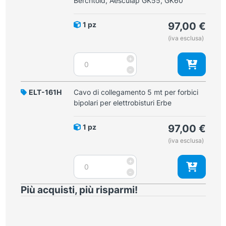
Berchtold, Aesculap GK55, GK60
forbici
bipolari
1 pz
97,00
€
per
(iva esclusa)
elettrobisturi
Valleylab,
Cavo
+
Lamidey,
di
-
EMC-
collegamento
units
5
ELT-161H
Cavo di collegamento 5 mt per forbici
quantità
mt
bipolari per elettrobisturi Erbe
per
forbici
1 pz
97,00
€
bipolari
(iva esclusa)
per
elettrobisturi
Cavo
+
Martin,
di
-
Berchtold,
collegamento
Aesculap
Più acquisti, più risparmi!
5
GK55,
mt
GK60
per
quantità
forbici