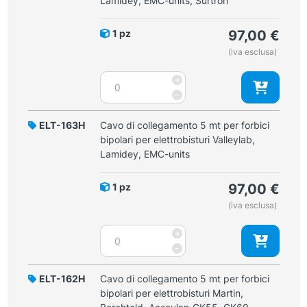
Lamidey, EMC-units, Surtron
forbici
bipolari
1 pz
97,00
€
per
(iva esclusa)
elettrobisturi
Martin,
Cavo
+
Berchtold,
di
-
Aesculap
collegamento
GK55,
3
ELT-163H
Cavo di collegamento 5 mt per forbici
GK60
mt
bipolari per elettrobisturi Valleylab,
quantità
per
Lamidey, EMC-units
forbici
bipolari
1 pz
97,00
€
per
(iva esclusa)
elettrobisturi
Valleylab,
Cavo
+
Lamidey,
di
-
EMC-
collegamento
units,
5
ELT-162H
Cavo di collegamento 5 mt per forbici
Surtron
mt
bipolari per elettrobisturi Martin,
quantità
per