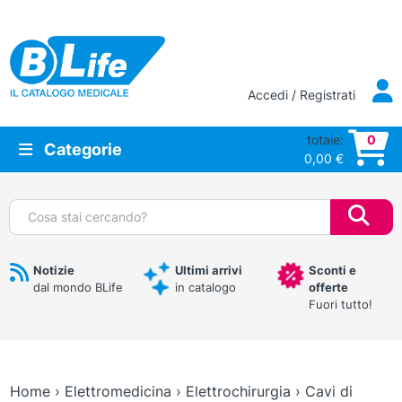
Vai al contenuto principale
Accedi / Registrati
totale:
0
Categorie
0,00
€
Cerca:
Notizie
Ultimi arrivi
Sconti e
dal mondo BLife
in catalogo
offerte
Fuori tutto!
Home
›
Elettromedicina
›
Elettrochirurgia
›
Cavi di