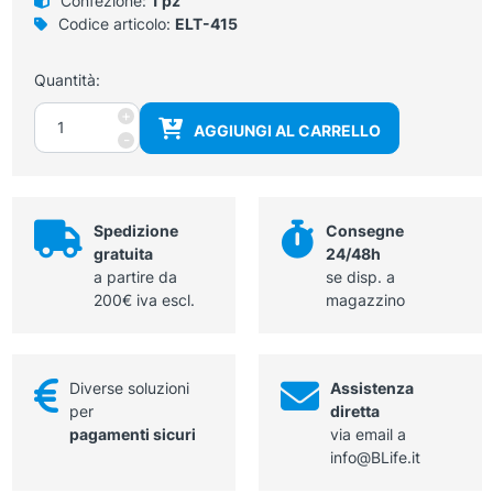
Confezione:
1 pz
Codice articolo:
ELT-415
Quantità:
Cavo
+
AGGIUNGI AL CARRELLO
per
-
piastre
-
placche,
5
Spedizione
Consegne
metri
gratuita
24/48h
-
a partire da
se disp. a
connettore
200€ iva escl.
magazzino
6,3
mm
quantità
Diverse soluzioni
Assistenza
per
diretta
pagamenti sicuri
via email a
info@BLife.it