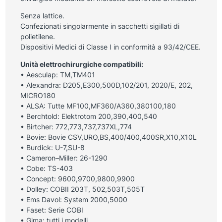
Senza lattice.
Confezionati singolarmente in sacchetti sigillati di
polietilene.
Dispositivi Medici di Classe I in conformità a 93/42/CEE.
Unità elettrochirurgiche compatibili:
• Aesculap: TM,TM401
• Alexandra: D205,E300,500D,102/201, 2020/E, 202,
MICRO180
• ALSA: Tutte MF100,MF360/A360,380100,180
• Berchtold: Elektrotom 200,390,400,540
• Birtcher: 772,773,737,737XL,774
• Bovie: Bovie CSV,URO,BS,400/400,400SR,X10,X10L
• Burdick: U-7,SU-8
• Cameron–Miller: 26-1290
• Cobe: TS-403
• Concept: 9600,9700,9800,9900
• Dolley: COBII 203T, 502,503T,505T
• Ems Davol: System 2000,5000
• Faset: Serie COBI
• Gima: tutti i modelli