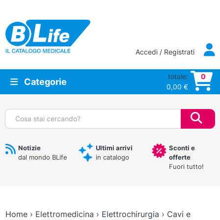
Vai al contenuto principale
Accedi / Registrati
totale:
0
Categorie
0,00
€
Cerca:
Notizie
Ultimi arrivi
Sconti e
dal mondo BLife
in catalogo
offerte
Fuori tutto!
Home
›
Elettromedicina
›
Elettrochirurgia
›
Cavi e