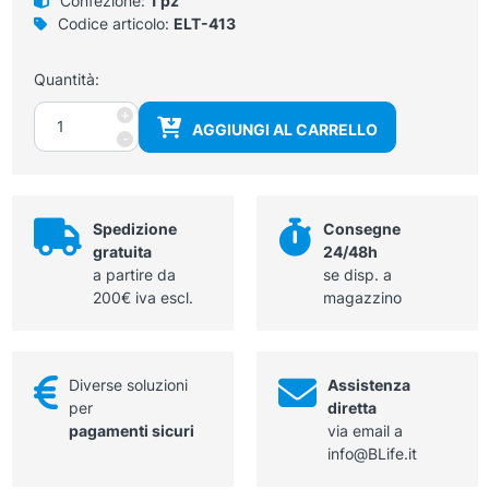
Confezione:
1 pz
Codice articolo:
ELT-413
Quantità:
Cavo
+
AGGIUNGI AL CARRELLO
per
-
piastre
-
placche,
5
Spedizione
Consegne
metri
gratuita
24/48h
-
a partire da
se disp. a
Tipo
200€ iva escl.
magazzino
Valleylab
quantità
Diverse soluzioni
Assistenza
per
diretta
pagamenti sicuri
via email a
info@BLife.it