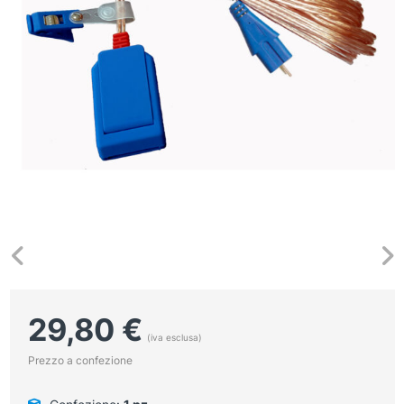
29,80
€
(iva esclusa)
Prezzo a confezione