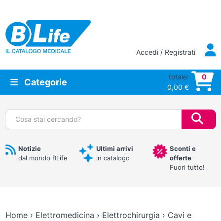
Vai al contenuto principale
Accedi / Registrati
totale:
0
Categorie
0,00
€
Cerca:
Notizie
Ultimi arrivi
Sconti e
dal mondo BLife
in catalogo
offerte
Fuori tutto!
Home
›
Elettromedicina
›
Elettrochirurgia
›
Cavi e