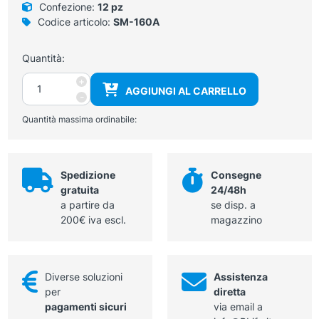
Confezione:
12 pz
Codice articolo:
SM-160A
Quantità:
Cerotto
+
AGGIUNGI AL CARRELLO
in
-
carta
Quantità massima ordinabile:
ipoallergenico
2,5
cm
x
Spedizione
Consegne
9,14
gratuita
24/48h
m
a partire da
se disp. a
Micropore
200€ iva escl.
magazzino
3M
cod.1530-
1
quantità
Diverse soluzioni
Assistenza
per
diretta
pagamenti sicuri
via email a