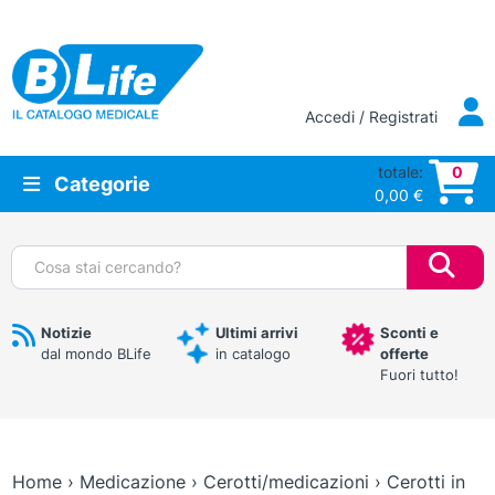
Vai al contenuto principale
Accedi / Registrati
totale:
0
Categorie
0,00
€
Cerca:
Notizie
Ultimi arrivi
Sconti e
dal mondo BLife
in catalogo
offerte
Fuori tutto!
Home
›
Medicazione
›
Cerotti/medicazioni
›
Cerotti in