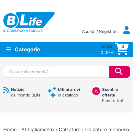
Vai al contenuto principale
Accedi / Registrati
totale:
0
Categorie
0,00
€
Cerca:
Notizie
Ultimi arrivi
Sconti e
dal mondo BLife
in catalogo
offerte
Fuori tutto!
Home
›
Abbigliamento
›
Calzature
›
Calzature monouso