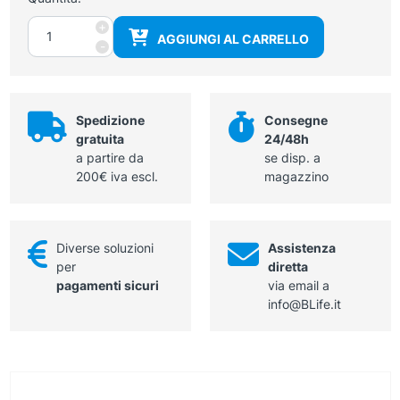
Ciabattina
+
AGGIUNGI AL CARRELLO
aperta
-
in
TNT
monouso
quantità
Spedizione
Consegne
gratuita
24/48h
a partire da
se disp. a
200€ iva escl.
magazzino
Diverse soluzioni
Assistenza
per
diretta
pagamenti sicuri
via email a
info@BLife.it