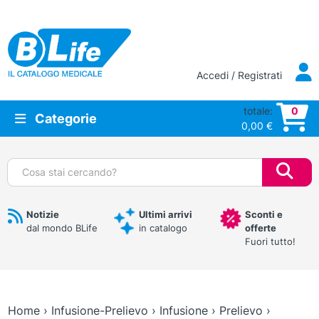
Vai al contenuto principale
Accedi / Registrati
totale:
0
Categorie
0,00
€
Cerca:
Notizie
Ultimi arrivi
Sconti e
dal mondo BLife
in catalogo
offerte
Fuori tutto!
Home
›
Infusione-Prelievo
›
Infusione
›
Prelievo
›