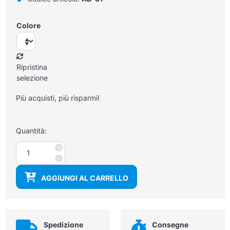
Colore
Ripristina
selezione
Più acquisti, più risparmi!
Quantità:
Collare
+
di
-
protezione
AGGIUNGI AL CARRELLO
tiroide
raggi
X
quantità
Spedizione
Consegne