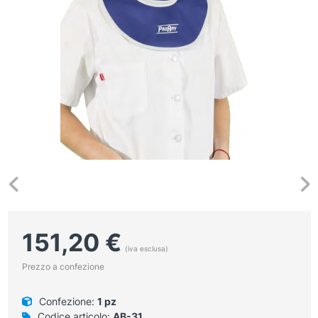
151,20
€
(iva esclusa)
Prezzo a confezione
Confezione:
1 pz
Codice articolo:
AB-31