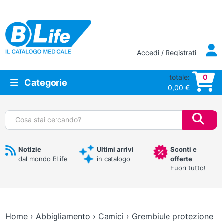
Vai al contenuto principale
Accedi / Registrati
totale:
0
Categorie
0,00
€
Cerca:
Notizie
Ultimi arrivi
Sconti e
dal mondo BLife
in catalogo
offerte
Fuori tutto!
Home
›
Abbigliamento
›
Camici
›
Grembiule protezione