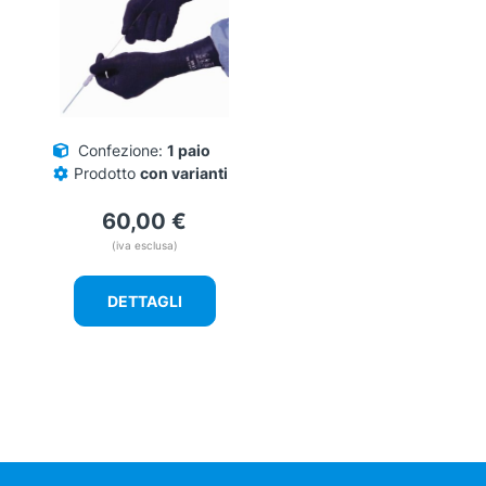
opzioni
possono
essere
scelte
nella
pagina
del
Confezione:
1 paio
prodotto
Prodotto
con varianti
60,00
€
(iva esclusa)
DETTAGLI