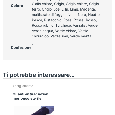
Giallo chiaro, Grigio, Grigio chiaro, Grigio
Colore
ferro, Grigio luce, Lilla, Lime, Magenta,
multistrato di faggio, Nera, Nero, Neutro,
Pesca, Pistacchio, Rosa, Rossa, Rosso,
Rosso rubino, Turchese, Vaniglia, Verde,
Verde acqua, Verde chiaro, Verde
chirurgico, Verde lime, Verde menta
1
Confezione
Ti potrebbe interessare…
Questo
Abbigliamento
prodotto
Guanti antiradiazioni
ha
monouso sterile
più
varianti.
Le