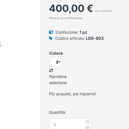
400,00
€
(iva esclusa)
Prezzo a confezione
Confezione:
1 pz
Codice articolo:
LDS-803
Colore
Ripristina
selezione
Più acquisti, più risparmi!
Quantità:
Container
+
30x30x13,5
-