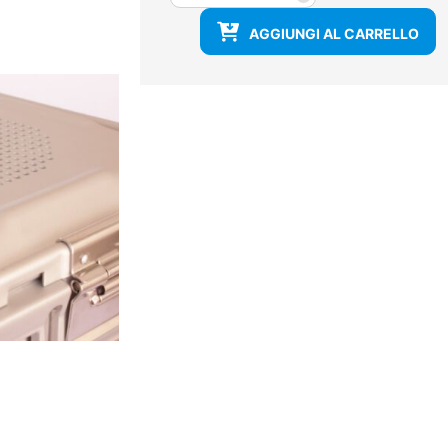
h
AGGIUNGI AL CARRELLO
cm
alluminio
quantità