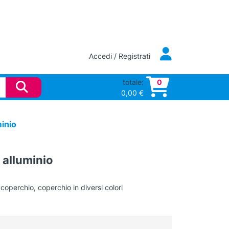
Accedi / Registrati
totale:
0
0,00
€
inio
alluminio
coperchio, coperchio in diversi colori