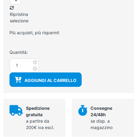
Ripristina
selezione
Più acquisti, più risparmi!
Quantità:
Container
+
60x30x26
-
h
AGGIUNGI AL CARRELLO
cm
alluminio
quantità
Spedizione
Consegne
gratuita
24/48h
a partire da
se disp. a
200€ iva escl.
magazzino