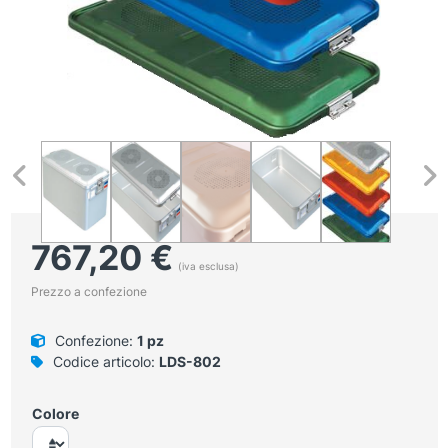
767,20
€
(iva esclusa)
Prezzo a confezione
Confezione:
1 pz
Codice articolo:
LDS-802
Colore