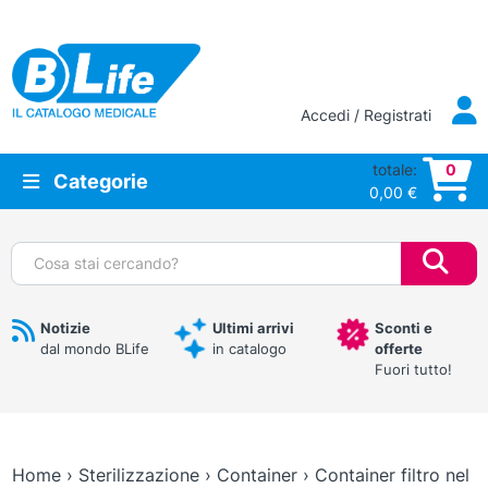
Vai al contenuto principale
Accedi / Registrati
totale:
0
Categorie
0,00
€
Cerca:
Notizie
Ultimi arrivi
Sconti e
dal mondo BLife
in catalogo
offerte
Fuori tutto!
Home
›
Sterilizzazione
›
Container
›
Container filtro nel