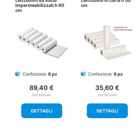
Lenzuolini da visita
Lenzuolini in carta h 50
impermeabilizzati h 60
cm
cm
Confezione:
6 pz
Confezione:
6 pz
89,40
€
35,60
€
(iva esclusa)
(iva esclusa)
DETTAGLI
DETTAGLI