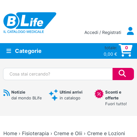
Vai al contenuto principale
Accedi / Registrati
totale:
0
Categorie
0,00
€
Cerca:
Notizie
Ultimi arrivi
Sconti e
dal mondo BLife
in catalogo
offerte
Fuori tutto!
Home
›
Fisioterapia
›
Creme e Olii
›
Creme e Lozioni