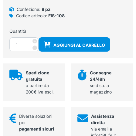
Confezione:
8 pz
Codice articolo:
FIS-108
Quantità:
Crema
+
AGGIUNGI AL CARRELLO
neutra
-
per
massaggio
professionale
barattolo
Spedizione
Consegne
da
gratuita
24/48h
1000
a partire da
se disp. a
ml
200€ iva escl.
magazzino
quantità
Diverse soluzioni
Assistenza
per
diretta
pagamenti sicuri
via email a
info@BLife.it