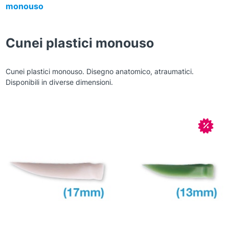
monouso
Cunei plastici monouso
Cunei plastici monouso. Disegno anatomico, atraumatici.
Disponibili in diverse dimensioni.
Zoom
In off