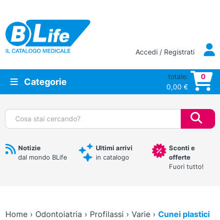
Vai al contenuto principale
Accedi / Registrati
totale:
0
Categorie
0,00
€
Cerca:
Notizie
Ultimi arrivi
Sconti e
dal mondo BLife
in catalogo
offerte
Fuori tutto!
Home
›
Odontoiatria
›
Profilassi
›
Varie
›
Cunei plastici