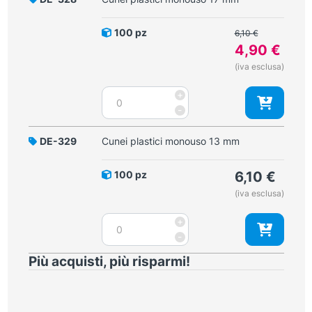
mm
quantità
Il
100 pz
6,10
€
prezzo
4,90
€
originale
Il
(iva esclusa)
era:
prezzo
6,10 €.
Cunei
+
attuale
plastici
-
è:
monouso
4,90 €.
17
DE-329
Cunei plastici monouso 13 mm
mm
quantità
100 pz
6,10
€
(iva esclusa)
Cunei
+
plastici
-
monouso
Più acquisti, più risparmi!
13
mm
quantità