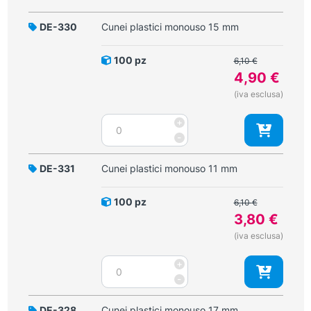
DE-330
Cunei plastici monouso 15 mm
Il
100 pz
6,10
€
prezzo
4,90
€
originale
Il
(iva esclusa)
era:
prezzo
6,10 €.
Cunei
+
attuale
plastici
-
è:
monouso
4,90 €.
15
DE-331
Cunei plastici monouso 11 mm
mm
quantità
Il
100 pz
6,10
€
prezzo
3,80
€
originale
Il
(iva esclusa)
era:
prezzo
6,10 €.
Cunei
+
attuale
plastici
-
è:
monouso
3,80 €.
11
DE-328
Cunei plastici monouso 17 mm