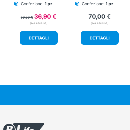
Confezione:
1 pz
Confezione:
1 pz
Il
Il
36,90
€
70,00
€
59,50
€
prezzo
prezzo
(iva esclusa)
(iva esclusa)
originale
attuale
era:
è:
DETTAGLI
DETTAGLI
59,50 €.
36,90 €.