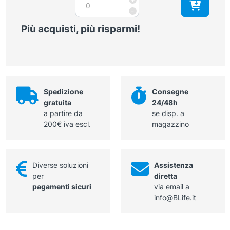
auricolare
-
Billeau
Più acquisti, più risparmi!
fig.3
quantità
Spedizione
Consegne
gratuita
24/48h
a partire da
se disp. a
200€ iva escl.
magazzino
Diverse soluzioni
Assistenza
per
diretta
pagamenti sicuri
via email a
info@BLife.it