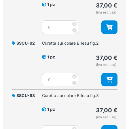
1 pz
37,00
€
(iva esclusa)
Curetta
+
auricolare
-
Billeau
fig.1
SSCU-92
Curetta auricolare Billeau fig.2
quantità
1 pz
37,00
€
(iva esclusa)
Curetta
+
auricolare
-
Billeau
fig.2
SSCU-93
Curetta auricolare Billeau fig.3
quantità
1 pz
37,00
€
(iva esclusa)
Curetta
+