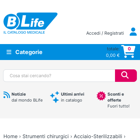
Vai al contenuto principale
Accedi / Registrati
totale:
0
Categorie
0,00
€
Cerca:
Notizie
Ultimi arrivi
Sconti e
dal mondo BLife
in catalogo
offerte
Fuori tutto!
Home
›
Strumenti chirurgici
›
Acciaio-Sterilizzabili
›