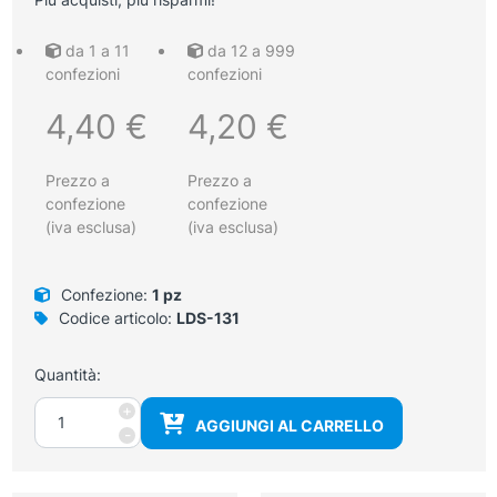
da 1 a 11
da 12 a 999
confezioni
confezioni
4,40
€
4,20
€
Prezzo a
Prezzo a
confezione
confezione
(iva esclusa)
(iva esclusa)
Confezione:
1 pz
Codice articolo:
LDS-131
Quantità:
Disinfettante
+
AGGIUNGI AL CARRELLO
per
-
dispositivi
medici