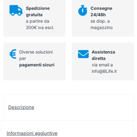
e
strumenti
Spedizione
Consegne
chirurgici
gratuita
24/48h
invasivi
a partire da
se disp. a
Germocid
200€ iva escl.
magazzino
2%
1
litro
Diverse soluzioni
Assistenza
quantità
per
diretta
pagamenti sicuri
via email a
info@BLife.it
Descrizione
Informazioni aggiuntive