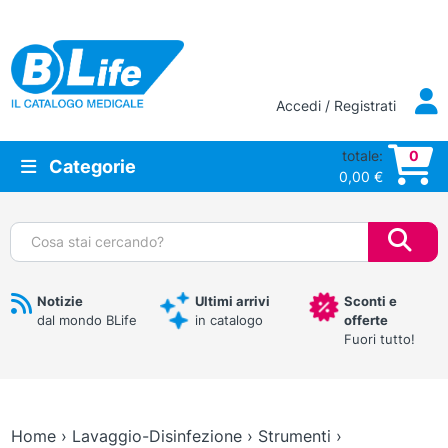
Vai al contenuto principale
Accedi / Registrati
totale:
0
Categorie
0,00
€
Cerca:
Notizie
Ultimi arrivi
Sconti e
dal mondo BLife
in catalogo
offerte
Fuori tutto!
Home
›
Lavaggio-Disinfezione
›
Strumenti
›