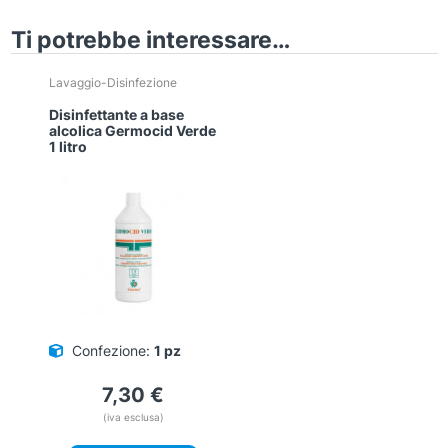
Ti potrebbe interessare…
Lavaggio-Disinfezione
Disinfettante a base
alcolica Germocid Verde
1 litro
Confezione:
1 pz
7,30
€
(iva esclusa)