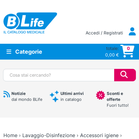
Vai al contenuto principale
Accedi / Registrati
totale:
0
Categorie
0,00
€
Cerca:
Notizie
Ultimi arrivi
Sconti e
dal mondo BLife
in catalogo
offerte
Fuori tutto!
Home
›
Lavaggio-Disinfezione
›
Accessori igiene
›