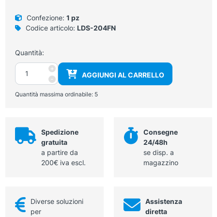
era:
è:
27,00 €.
24,00 €.
Confezione:
1 pz
Codice articolo:
LDS-204FN
Quantità:
Dispenser
+
AGGIUNGI AL CARRELLO
sapone
-
liquido
Quantità massima ordinabile:
5
a
riempimento
800
ml
Spedizione
Consegne
quantità
gratuita
24/48h
a partire da
se disp. a
200€ iva escl.
magazzino
Diverse soluzioni
Assistenza
per
diretta