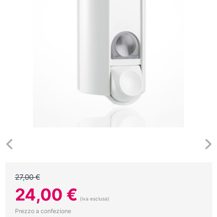
27,00
€
Il
Il
24,00
€
prezzo
prezzo
(iva esclusa)
originale
attuale
Prezzo a confezione