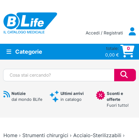
Vai al contenuto principale
Accedi / Registrati
totale:
0
Categorie
0,00
€
Cerca:
Notizie
Ultimi arrivi
Sconti e
dal mondo BLife
in catalogo
offerte
Fuori tutto!
Home
›
Strumenti chirurgici
›
Acciaio-Sterilizzabili
›