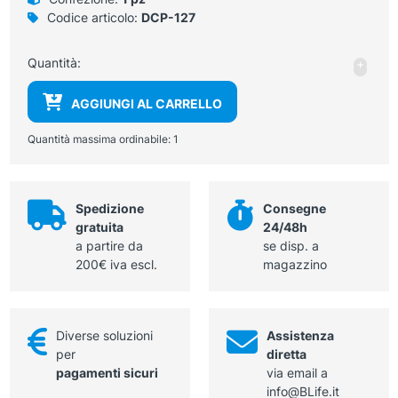
Codice articolo:
DCP-127
Diva
Quantità:
+
-
Bars
2
AGGIUNGI AL CARRELLO
uncin
15
Quantità massima ordinabile:
1
cm
quan
Spedizione
Consegne
gratuita
24/48h
a partire da
se disp. a
200€ iva escl.
magazzino
Diverse soluzioni
Assistenza
per
diretta
pagamenti sicuri
via email a
info@BLife.it