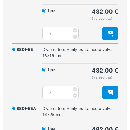
1 pz
482,00
€
(iva esclusa)
Divaricatore
+
Henly
-
punta
smussa
SSDI-55
Divaricatore Henly punta acuta valva
valva
16x19 mm
16x19
mm
1 pz
482,00
€
quantità
(iva esclusa)
Divaricatore
+
Henly
-
punta
acuta
SSDI-55A
Divaricatore Henly punta acuta valva
valva
16x25 mm
16x19
mm
1 pz
482,00
€