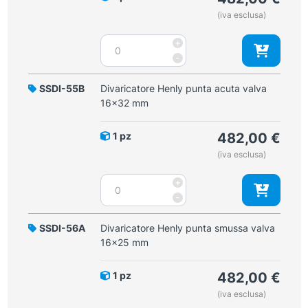
quantità
(iva esclusa)
Divaricatore
+
Henly
-
punta
acuta
SSDI-55B
Divaricatore Henly punta acuta valva
valva
16x32 mm
16x25
mm
1 pz
482,00
€
quantità
(iva esclusa)
Divaricatore
+
Henly
-
punta
acuta
SSDI-56A
Divaricatore Henly punta smussa valva
valva
16x25 mm
16x32
mm
1 pz
482,00
€
quantità
(iva esclusa)