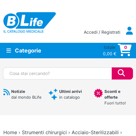
Vai al contenuto principale
Accedi / Registrati
totale:
0
Categorie
0,00
€
Cerca:
Notizie
Ultimi arrivi
Sconti e
dal mondo BLife
in catalogo
offerte
Fuori tutto!
Home
›
Strumenti chirurgici
›
Acciaio-Sterilizzabili
›