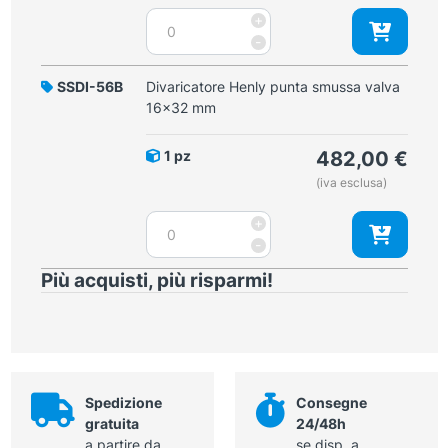
Divaricatore
+
Henly
-
punta
smussa
SSDI-56B
Divaricatore Henly punta smussa valva
valva
16x32 mm
16x25
mm
1 pz
482,00
€
quantità
(iva esclusa)
Divaricatore
+
Henly
-
punta
Più acquisti, più risparmi!
smussa
valva
16x32
mm
quantità
Spedizione
Consegne
gratuita
24/48h
a partire da
se disp. a